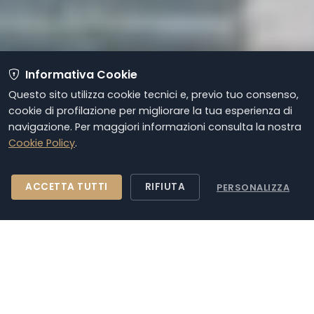
Informativa Cookie
Questo sito utilizza cookie tecnici e, previo tuo consenso,
cookie di profilazione per migliorare la tua esperienza di
navigazione. Per maggiori informazioni consulta la nostra
Lo Studio
Dal 1921
Cookie Policy
.
Lo Studio Legale Ferrara è presente a Brescia dal
ACCETTA TUTTI
RIFIUTA
PERSONALIZZA
1921. Fondato dall'Avv. Arturo Ferrara i figli
Francesco e Filna ne hanno proseguito l'attività
fornendo assistenza e consulenza nel campo del
diritto civile e diritto commerciale.
Da oltre vent'anni lo studio si avvale della